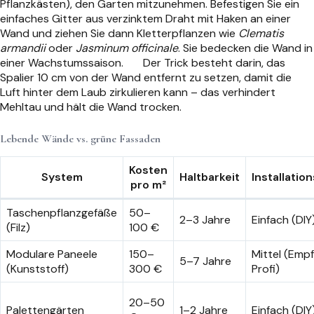
Pflanzkästen), den Garten mitzunehmen. Befestigen Sie ein
einfaches Gitter aus verzinktem Draht mit Haken an einer
Wand und ziehen Sie dann Kletterpflanzen wie
Clematis
armandii
oder
Jasminum officinale
. Sie bedecken die Wand in
einer Wachstumssaison.
Der Trick besteht darin, das
Spalier 10 cm von der Wand entfernt zu setzen, damit die
Luft hinter dem Laub zirkulieren kann – das verhindert
Mehltau und hält die Wand trocken.
Lebende Wände vs. grüne Fassaden
Kosten
System
Haltbarkeit
Installati
pro m²
Taschenpflanzgefäße
50–
2–3 Jahre
Einfach (DIY
(Filz)
100 €
Modulare Paneele
150–
Mittel (Emp
5–7 Jahre
(Kunststoff)
300 €
Profi)
20–50
Palettengärten
1–2 Jahre
Einfach (DIY