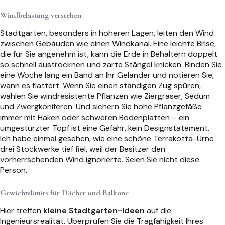
Windbelastung verstehen
Stadtgärten, besonders in höheren Lagen, leiten den Wind
zwischen Gebäuden wie einen Windkanal. Eine leichte Brise,
die für Sie angenehm ist, kann die Erde in Behältern doppelt
so schnell austrocknen und zarte Stängel knicken. Binden Sie
eine Woche lang ein Band an Ihr Geländer und notieren Sie,
wann es flattert. Wenn Sie einen ständigen Zug spüren,
wählen Sie windresistente Pflanzen wie Ziergräser, Sedum
und Zwergkoniferen. Und sichern Sie hohe Pflanzgefäße
immer mit Haken oder schweren Bodenplatten – ein
umgestürzter Topf ist eine Gefahr, kein Designstatement.
Ich habe einmal gesehen, wie eine schöne Terrakotta-Urne
drei Stockwerke tief fiel, weil der Besitzer den
vorherrschenden Wind ignorierte. Seien Sie nicht diese
Person.
Gewichtslimits für Dächer und Balkone
Hier treffen
kleine Stadtgarten-Ideen
auf die
Ingenieursrealität. Überprüfen Sie die Tragfähigkeit Ihres