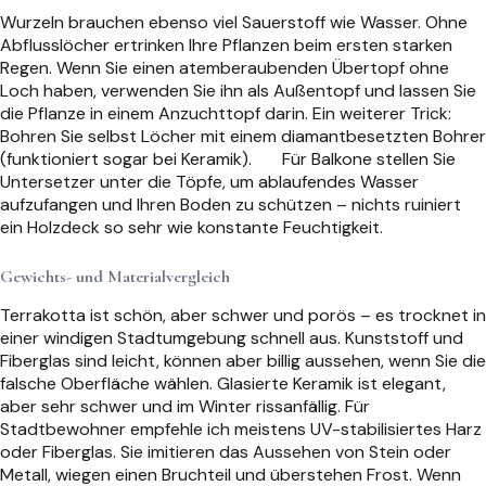
Wurzeln brauchen ebenso viel Sauerstoff wie Wasser. Ohne
Abflusslöcher ertrinken Ihre Pflanzen beim ersten starken
Regen. Wenn Sie einen atemberaubenden Übertopf ohne
Loch haben, verwenden Sie ihn als Außentopf und lassen Sie
die Pflanze in einem Anzuchttopf darin. Ein weiterer Trick:
Bohren Sie selbst Löcher mit einem diamantbesetzten Bohrer
(funktioniert sogar bei Keramik).
Für Balkone stellen Sie
Untersetzer unter die Töpfe, um ablaufendes Wasser
aufzufangen und Ihren Boden zu schützen – nichts ruiniert
ein Holzdeck so sehr wie konstante Feuchtigkeit.
Gewichts- und Materialvergleich
Terrakotta ist schön, aber schwer und porös – es trocknet in
einer windigen Stadtumgebung schnell aus. Kunststoff und
Fiberglas sind leicht, können aber billig aussehen, wenn Sie die
falsche Oberfläche wählen. Glasierte Keramik ist elegant,
aber sehr schwer und im Winter rissanfällig. Für
Stadtbewohner empfehle ich meistens UV-stabilisiertes Harz
oder Fiberglas. Sie imitieren das Aussehen von Stein oder
Metall, wiegen einen Bruchteil und überstehen Frost. Wenn