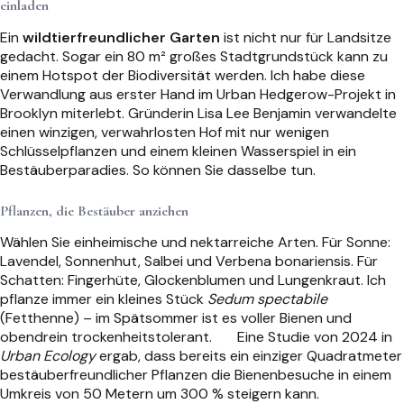
einladen
Ein
wildtierfreundlicher Garten
ist nicht nur für Landsitze
gedacht. Sogar ein 80 m² großes Stadtgrundstück kann zu
einem Hotspot der Biodiversität werden. Ich habe diese
Verwandlung aus erster Hand im Urban Hedgerow-Projekt in
Brooklyn miterlebt. Gründerin Lisa Lee Benjamin verwandelte
einen winzigen, verwahrlosten Hof mit nur wenigen
Schlüsselpflanzen und einem kleinen Wasserspiel in ein
Bestäuberparadies. So können Sie dasselbe tun.
Pflanzen, die Bestäuber anziehen
Wählen Sie einheimische und nektarreiche Arten. Für Sonne:
Lavendel, Sonnenhut, Salbei und Verbena bonariensis. Für
Schatten: Fingerhüte, Glockenblumen und Lungenkraut. Ich
pflanze immer ein kleines Stück
Sedum spectabile
(Fetthenne) – im Spätsommer ist es voller Bienen und
obendrein trockenheitstolerant.
Eine Studie von 2024 in
Urban Ecology
ergab, dass bereits ein einziger Quadratmeter
bestäuberfreundlicher Pflanzen die Bienenbesuche in einem
Umkreis von 50 Metern um 300 % steigern kann.