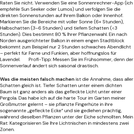
Raten Sie nicht. Verwenden Sie eine Sonnenrechner-App (ich
empfehle Sun Seeker oder Lumos) und verfolgen Sie die
direkten Sonnenstunden auf Ihrem Balkon oder Innenhof.
Markieren Sie die Bereiche mit voller Sonne (6+ Stunden),
Halbschatten (3–6 Stunden) und tiefem Schatten (<3
Stunden). Dies bestimmt 80 % Ihrer Pflanzenwahl. Ein nach
Norden ausgerichteter Balkon in einem engen Stadtblock
bekommt zum Beispiel nur 2 Stunden schwaches Abendlicht
– perfekt für Farne und Funkien, aber hoffnungslos für
Lavendel.
Profi-Tipp: Messen Sie im Frühsommer, denn der
Sonnenverlauf ändert sich saisonal drastisch.
Was die meisten falsch machen
ist die Annahme, dass aller
Schatten gleich ist. Tiefer Schatten unter einem dichten
Baum ist ganz anders als das gefleckte Licht unter einer
Pergola. Das habe ich auf die harte Tour im Garten meiner
Großmutter gelernt – sie pflanzte Fingerhüte in ihre
sogenannte „gefleckte Ecke“ und sie gediehen prächtig,
während dieselben Pflanzen unter der Eiche schmollten. Mein
Rat: Kategorisieren Sie Ihre Lichtnischen in mindestens zwei
Zonen.