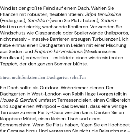
Wind ist der größte Feind auf einem Dach. Wählen Sie
Pflanzen mit robusten, flexiblen Stielen:
Stipa tenuissima
(Federgras),
Sanddorn
(wenn Sie Platz haben),
Sedum
-
Matten und niedrig wachsende Koniferen. Verwenden Sie
Windschutz wie Glaspaneele oder Spalierwände (halbporös,
nicht massiv – massive Barrieren erzeugen Turbulenzen). Ich
habe einmal einen Dachgarten in Leiden mit einer Mischung
aus Sedum und
Erigeron karvinskianus
(Mexikanisches
Berufkraut) entworfen – es bildete einen windresistenten
Teppich, der den ganzen Sommer blühte.
Einen multifunktionalen Dachgarten schaffen
Ein Dach sollte als Outdoor-Wohnzimmer dienen. Der
Dachgarten in West-London von Rabih Hage (vorgestellt in
House & Garden
) umfasst Terrassendielen, einen Grillbereich
und sogar einen Whirlpool – das beweist, dass eine winzige
Terrasse zu einer Party-Oase werden kann. Denken Sie an
klappbare Möbel, einen kleinen Tisch und einen
Sonnenschirm. Wenn Sie Platz haben, fügen Sie ein Hochbeet
für Gemüse hinzu. Und vergessen Sie nicht die Beleuchtung –