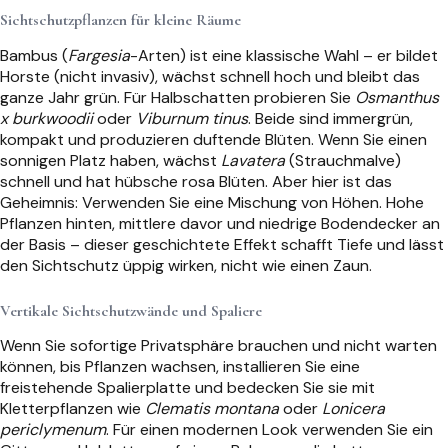
Sichtschutzpflanzen für kleine Räume
Bambus (
Fargesia
-Arten) ist eine klassische Wahl – er bildet
Horste (nicht invasiv), wächst schnell hoch und bleibt das
ganze Jahr grün. Für Halbschatten probieren Sie
Osmanthus
x burkwoodii
oder
Viburnum tinus
. Beide sind immergrün,
kompakt und produzieren duftende Blüten. Wenn Sie einen
sonnigen Platz haben, wächst
Lavatera
(Strauchmalve)
schnell und hat hübsche rosa Blüten. Aber hier ist das
Geheimnis: Verwenden Sie eine Mischung von Höhen. Hohe
Pflanzen hinten, mittlere davor und niedrige Bodendecker an
der Basis – dieser geschichtete Effekt schafft Tiefe und lässt
den Sichtschutz üppig wirken, nicht wie einen Zaun.
Vertikale Sichtschutzwände und Spaliere
Wenn Sie sofortige Privatsphäre brauchen und nicht warten
können, bis Pflanzen wachsen, installieren Sie eine
freistehende Spalierplatte und bedecken Sie sie mit
Kletterpflanzen wie
Clematis montana
oder
Lonicera
periclymenum
. Für einen modernen Look verwenden Sie ein