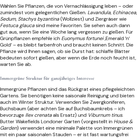
Wählen Sie Pflanzen, die von Vernachlässigung leben – oder
zumindest vom gelegentlichen Gießen.
Lavandula
,
Echinacea
,
Sedum
,
Stachys byzantina
(Wollziest) und Ziergräser wie
Festuca glauca
sind meine Favoriten. Sie sehen auch dann
gut aus, wenn Sie eine Woche lang vergessen zu gießen. Für
Grünpflanzen empfehle ich
Euonymus fortunei
‚Emerald ’n‘
Gold‘ – es bleibt farbenfroh und braucht keinen Schnitt. Die
Pflanze wird Ihnen sagen, ob sie Durst hat: schlaffe Blätter
bedeuten sofort gießen, aber wenn die Erde noch feucht ist,
warten Sie ab.
Immergrüne Struktur für ganzjähriges Interesse
Immergrüne Pflanzen sind das Rückgrat eines pflegeleichten
Gartens. Sie benötigen keine saisonale Reinigung und bieten
auch im Winter Struktur. Verwenden Sie Zwergkoniferen,
Buchsbaum (aber achten Sie auf Buchsbaumkrebs – ich
bevorzuge
Ilex crenata
als Ersatz) und
Viburnum tinus
.
Butter Wakefields Londoner Garten (vorgestellt in
House &
Garden
) verwendet eine minimale Palette von Immergrünen
mit ein paar saisonalen Stauden – er ist fast wartungsfrei