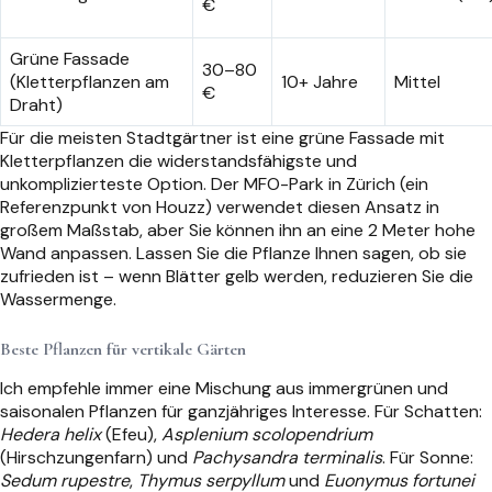
€
Grüne Fassade
30–80
(Kletterpflanzen am
10+ Jahre
Mittel
€
Draht)
Für die meisten Stadtgärtner ist eine grüne Fassade mit
Kletterpflanzen die widerstandsfähigste und
unkomplizierteste Option. Der MFO-Park in Zürich (ein
Referenzpunkt von Houzz) verwendet diesen Ansatz in
großem Maßstab, aber Sie können ihn an eine 2 Meter hohe
Wand anpassen. Lassen Sie die Pflanze Ihnen sagen, ob sie
zufrieden ist – wenn Blätter gelb werden, reduzieren Sie die
Wassermenge.
Beste Pflanzen für vertikale Gärten
Ich empfehle immer eine Mischung aus immergrünen und
saisonalen Pflanzen für ganzjähriges Interesse. Für Schatten:
Hedera helix
(Efeu),
Asplenium scolopendrium
(Hirschzungenfarn) und
Pachysandra terminalis
. Für Sonne:
Sedum rupestre
,
Thymus serpyllum
und
Euonymus fortunei