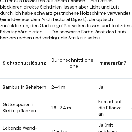
Gitter aus Holzlatten auf einem Rahmen – die Latten
blockieren direkte Sichtlinien, lassen aber Licht und Luft
durch. Ich habe schwarz gestrichene Holzschirme verwendet
(eine Idee aus dem Architectural Digest), die optisch
zurücktreten, den Garten größer wirken lassen und trotzdem
Privatsphäre bieten.
Die schwarze Farbe lässt das Laub
hervorstechen und verbirgt die Struktur selbst.
Durchschnittliche
Sichtschutzlösung
Immergrün?
Höhe
Bambus in Behältern
2–4 m
Ja
Kommt auf
Gitterspalier +
1,8–2,4 m
die Pflanze
Kletterpflanzen
an
Ja (mit
Lebende Wand-
1,5–2 m
richtigen