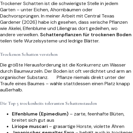
Trockener Schatten ist die schwierigste Stelle in jedem
Garten – unter Eichen, Ahornbäumen oder
Dachvorsprüngen. In meiner Arbeit mit Central Texas
Gardener (2026) habe ich gesehen, dass xerische Pflanzen
wie Akelei, Elfenblume und Liliengras dort gedeihen, wo
andere verwelken.
Schattenpflanzen für trockenen Boden
teilen tiefe Wurzelsysteme und ledrige Blätter.
Trockenen Schatten verstehen
Die größte Herausforderung ist die Konkurrenz um Wasser
durch Baumwurzeln. Der Boden ist oft verdichtet und arm an
organischer Substanz.
Pflanze niemals direkt unter der
Traufe eines Baumes – wähle stattdessen einen Platz knapp
außerhalb.
Die Top 5 trockenheits toleranten Schattenstauden
Elfenblume (Epimedium)
– zarte, feenhafte Blüten,
breitet sich gut aus
Liriope muscari
– grasartige Horste, violette Ähren
Japanischer gemalter Farn
– behält auch in trockener