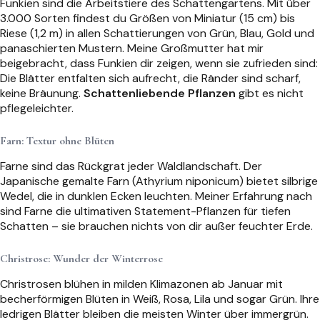
Funkien sind die Arbeitstiere des Schattengartens. Mit über
3.000 Sorten findest du Größen von Miniatur (15 cm) bis
Riese (1,2 m) in allen Schattierungen von Grün, Blau, Gold und
panaschierten Mustern. Meine Großmutter hat mir
beigebracht, dass Funkien dir zeigen, wenn sie zufrieden sind:
Die Blätter entfalten sich aufrecht, die Ränder sind scharf,
keine Bräunung.
Schattenliebende Pflanzen
gibt es nicht
pflegeleichter.
Farn: Textur ohne Blüten
Farne sind das Rückgrat jeder Waldlandschaft. Der
Japanische gemalte Farn (Athyrium niponicum) bietet silbrige
Wedel, die in dunklen Ecken leuchten. Meiner Erfahrung nach
sind Farne die ultimativen Statement-Pflanzen für tiefen
Schatten – sie brauchen nichts von dir außer feuchter Erde.
Christrose: Wunder der Winterrose
Christrosen blühen in milden Klimazonen ab Januar mit
becherförmigen Blüten in Weiß, Rosa, Lila und sogar Grün. Ihre
ledrigen Blätter bleiben die meisten Winter über immergrün.