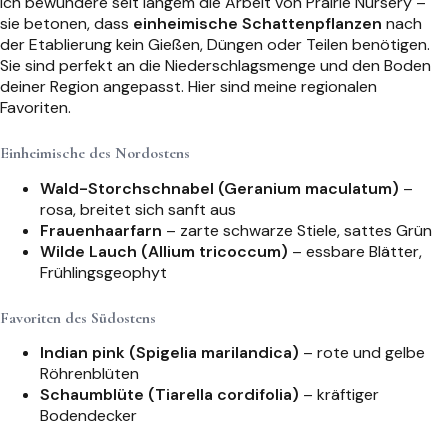
Ich bewundere seit langem die Arbeit von Prairie Nursery –
sie betonen, dass
einheimische Schattenpflanzen
nach
der Etablierung kein Gießen, Düngen oder Teilen benötigen.
Sie sind perfekt an die Niederschlagsmenge und den Boden
deiner Region angepasst. Hier sind meine regionalen
Favoriten.
Einheimische des Nordostens
Wald-Storchschnabel (Geranium maculatum)
–
rosa, breitet sich sanft aus
Frauenhaarfarn
– zarte schwarze Stiele, sattes Grün
Wilde Lauch (Allium tricoccum)
– essbare Blätter,
Frühlingsgeophyt
Favoriten des Südostens
Indian pink (Spigelia marilandica)
– rote und gelbe
Röhrenblüten
Schaumblüte (Tiarella cordifolia)
– kräftiger
Bodendecker