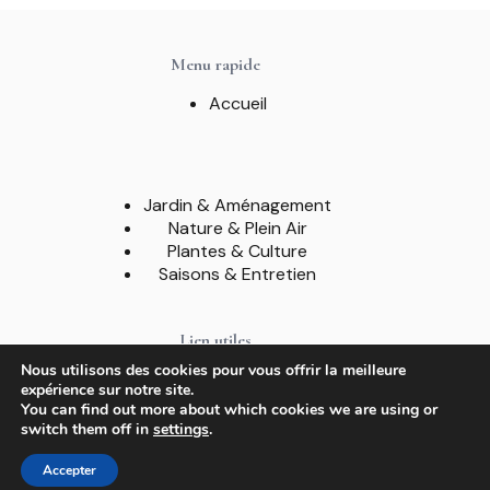
Menu rapide
Accueil
Jardin & Aménagement
Nature & Plein Air
Plantes & Culture
Saisons & Entretien
Lien utiles
Nous utilisons des cookies pour vous offrir la meilleure
A propos
expérience sur notre site.
Contact
You can find out more about which cookies we are using or
Mentions légales
switch them off in
settings
.
Politique de confidentialité
Sitemap
Accepter