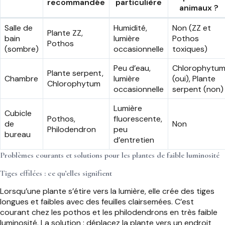
recommandée
particulière
animaux ?
Salle de
Humidité,
Non (ZZ et
Plante ZZ,
bain
lumière
Pothos
Pothos
(sombre)
occasionnelle
toxiques)
Peu d’eau,
Chlorophytu
Plante serpent,
Chambre
lumière
(oui), Plante
Chlorophytum
occasionnelle
serpent (non)
Lumière
Cubicle
Pothos,
fluorescente,
de
Non
Philodendron
peu
bureau
d’entretien
Problèmes courants et solutions pour les plantes de faible luminosité
Tiges effilées : ce qu’elles signifient
Lorsqu’une plante s’étire vers la lumière, elle crée des tiges
longues et faibles avec des feuilles clairsemées. C’est
courant chez les pothos et les philodendrons en très faible
luminosité. La solution : déplacez la plante vers un endroit