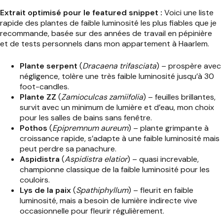
Extrait optimisé pour le featured snippet :
Voici une liste
rapide des plantes de faible luminosité les plus fiables que je
recommande, basée sur des années de travail en pépinière
et de tests personnels dans mon appartement à Haarlem.
Plante serpent
(
Dracaena trifasciata
) – prospère avec
négligence, tolère une très faible luminosité jusqu’à 30
foot-candles.
Plante ZZ
(
Zamioculcas zamiifolia
) – feuilles brillantes,
survit avec un minimum de lumière et d’eau, mon choix
pour les salles de bains sans fenêtre.
Pothos
(
Epipremnum aureum
) – plante grimpante à
croissance rapide, s’adapte à une faible luminosité mais
peut perdre sa panachure.
Aspidistra
(
Aspidistra elatior
) – quasi increvable,
championne classique de la faible luminosité pour les
couloirs.
Lys de la paix
(
Spathiphyllum
) – fleurit en faible
luminosité, mais a besoin de lumière indirecte vive
occasionnelle pour fleurir régulièrement.