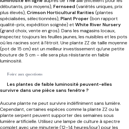
luminosité en ligne
auprès de
The Sill
(excellent pour les
débutants, prix moyens),
Fernseed
(variétés uniques, prix
plus élevés),
Crimson Horticultural Rarities
(plantes
spécialisées, sélectionnées),
Plant Proper
(bon rapport
qualité-prix, expédition soignée) et
White River Nursery
(grand choix, vente en gros). Dans les magasins locaux,
inspectez toujours les feuilles jaunes, les nuisibles et les pots
où les racines sont à l’étroit. Une plante ZZ de taille moyenne
(pot de 15 cm) est un meilleur investissement qu’une petite
bouture de 5 cm – elle sera plus résistante en faible
luminosité.
Foire aux questions
Les plantes de faible luminosité peuvent-elles
survivre dans une pièce sans fenêtre ?
Aucune plante ne peut survivre indéfiniment sans lumière.
Cependant, certaines espèces comme la plante ZZ ou la
plante serpent peuvent supporter des semaines sous
lumière artificielle. Utilisez une lampe de culture à spectre
complet avec une minuterie (12–14 heures/jour) pour les