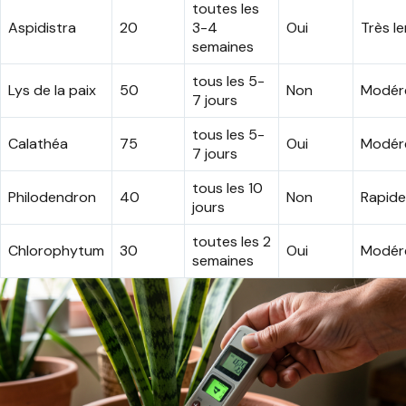
toutes les
Aspidistra
20
3-4
Oui
Très l
semaines
tous les 5-
Lys de la paix
50
Non
Modér
7 jours
tous les 5-
Calathéa
75
Oui
Modér
7 jours
tous les 10
Philodendron
40
Non
Rapide
jours
toutes les 2
Chlorophytum
30
Oui
Modér
semaines