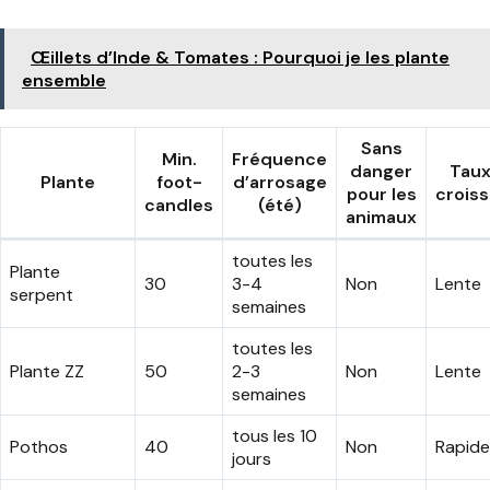
Œillets d’Inde & Tomates : Pourquoi je les plante
ensemble
Sans
Min.
Fréquence
danger
Taux
Plante
foot-
d’arrosage
pour les
crois
candles
(été)
animaux
toutes les
Plante
30
3-4
Non
Lente
serpent
semaines
toutes les
Plante ZZ
50
2-3
Non
Lente
semaines
tous les 10
Pothos
40
Non
Rapide
jours