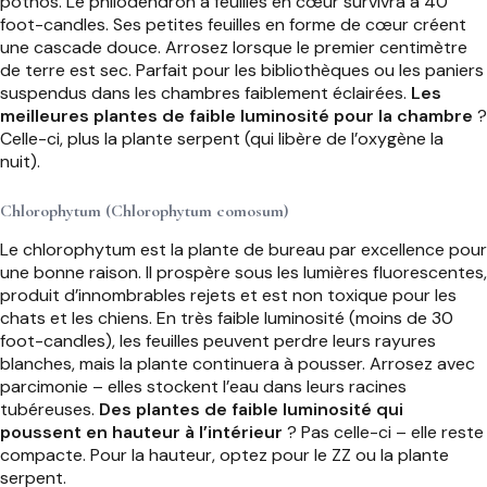
pothos. Le philodendron à feuilles en cœur survivra à 40
foot-candles. Ses petites feuilles en forme de cœur créent
une cascade douce. Arrosez lorsque le premier centimètre
de terre est sec. Parfait pour les bibliothèques ou les paniers
suspendus dans les chambres faiblement éclairées.
Les
meilleures plantes de faible luminosité pour la chambre
?
Celle-ci, plus la plante serpent (qui libère de l’oxygène la
nuit).
Chlorophytum (Chlorophytum comosum)
Le chlorophytum est la plante de bureau par excellence pour
une bonne raison. Il prospère sous les lumières fluorescentes,
produit d’innombrables rejets et est non toxique pour les
chats et les chiens. En très faible luminosité (moins de 30
foot-candles), les feuilles peuvent perdre leurs rayures
blanches, mais la plante continuera à pousser. Arrosez avec
parcimonie – elles stockent l’eau dans leurs racines
tubéreuses.
Des plantes de faible luminosité qui
poussent en hauteur à l’intérieur
? Pas celle-ci – elle reste
compacte. Pour la hauteur, optez pour le ZZ ou la plante
serpent.