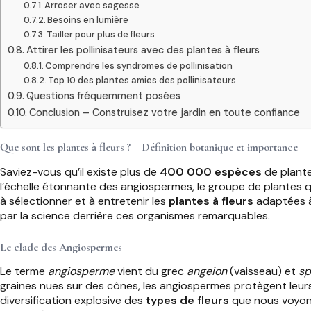
Arroser avec sagesse
Besoins en lumière
Tailler pour plus de fleurs
Attirer les pollinisateurs avec des plantes à fleurs
Comprendre les syndromes de pollinisation
Top 10 des plantes amies des pollinisateurs
Questions fréquemment posées
Conclusion – Construisez votre jardin en toute confiance
Que sont les plantes à fleurs ? – Définition botanique et importance
Saviez-vous qu’il existe plus de
400 000 espèces
de plante
l’échelle étonnante des angiospermes, le groupe de plantes qui
à sélectionner et à entretenir les
plantes à fleurs
adaptées à
par la science derrière ces organismes remarquables.
Le clade des Angiospermes
Le terme
angiosperme
vient du grec
angeion
(vaisseau) et
s
graines nues sur des cônes, les angiospermes protègent leurs gr
diversification explosive des
types de fleurs
que nous voyons