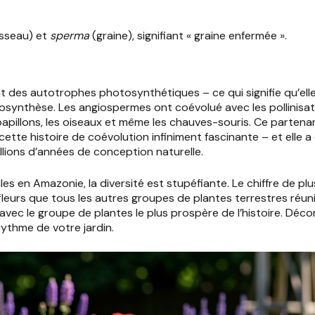
sseau) et
sperma
(graine), signifiant « graine enfermée ».
t des autotrophes photosynthétiques – ce qui signifie qu’elles
otosynthèse. Les angiospermes ont coévolué avec les pollinis
s papillons, les oiseaux et même les chauves-souris. Ce partena
ette histoire de coévolution infiniment fascinante – et elle a
illions d’années de conception naturelle.
es en Amazonie, la diversité est stupéfiante. Le chiffre de p
à fleurs que tous les autres groupes de plantes terrestres réu
 avec le groupe de plantes le plus prospère de l’histoire. Dé
rythme de votre jardin.