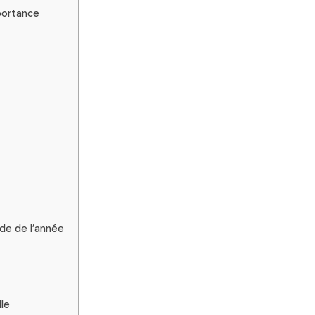
mportance
ode de l’année
lle