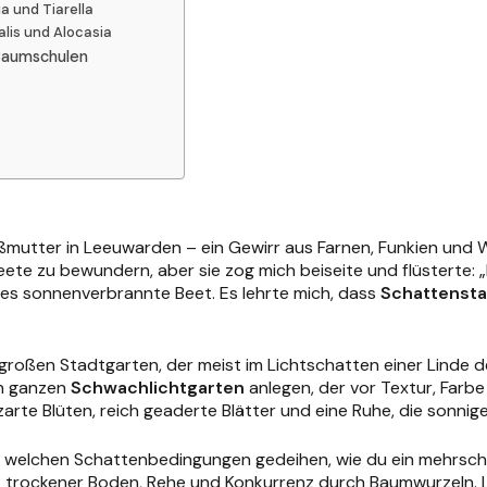
a und Tiarella
lis und Alocasia
 Baumschulen
ßmutter in Leeuwarden – ein Gewirr aus Farnen, Funkien und Wi
ete zu bewundern, aber sie zog mich beiseite und flüsterte: „
edes sonnenverbrannte Beet. Es lehrte mich, dass
Schattenst
roßen Stadtgarten, der meist im Lichtschatten einer Linde de
en ganzen
Schwachlichtgarten
anlegen, der vor Textur, Farbe
 zarte Blüten, reich geaderte Blätter und eine Ruhe, die sonnig
er welchen Schattenbedingungen gedeihen, wie du ein mehrschi
 trockener Boden, Rehe und Konkurrenz durch Baumwurzeln. Lass