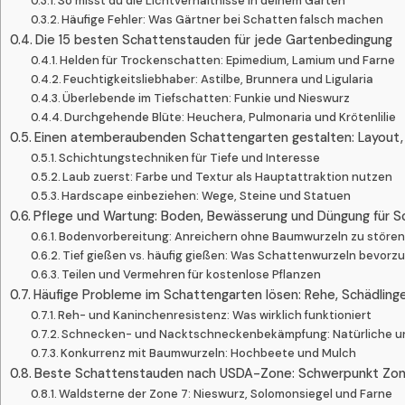
So misst du die Lichtverhältnisse in deinem Garten
Häufige Fehler: Was Gärtner bei Schatten falsch machen
Die 15 besten Schattenstauden für jede Gartenbedingung
Helden für Trockenschatten: Epimedium, Lamium und Farne
Feuchtigkeitsliebhaber: Astilbe, Brunnera und Ligularia
Überlebende im Tiefschatten: Funkie und Nieswurz
Durchgehende Blüte: Heuchera, Pulmonaria und Krötenlilie
Einen atemberaubenden Schattengarten gestalten: Layout, 
Schichtungstechniken für Tiefe und Interesse
Laub zuerst: Farbe und Textur als Hauptattraktion nutzen
Hardscape einbeziehen: Wege, Steine und Statuen
Pflege und Wartung: Boden, Bewässerung und Düngung für 
Bodenvorbereitung: Anreichern ohne Baumwurzeln zu störe
Tief gießen vs. häufig gießen: Was Schattenwurzeln bevorz
Teilen und Vermehren für kostenlose Pflanzen
Häufige Probleme im Schattengarten lösen: Rehe, Schädlin
Reh- und Kaninchenresistenz: Was wirklich funktioniert
Schnecken- und Nacktschneckenbekämpfung: Natürliche u
Konkurrenz mit Baumwurzeln: Hochbeete und Mulch
Beste Schattenstauden nach USDA-Zone: Schwerpunkt Zo
Waldsterne der Zone 7: Nieswurz, Solomonsiegel und Farne