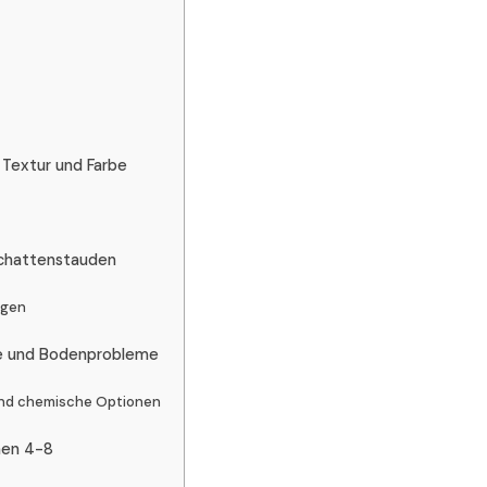
Textur und Farbe
Schattenstauden
n
ugen
ge und Bodenprobleme
nd chemische Optionen
nen 4-8