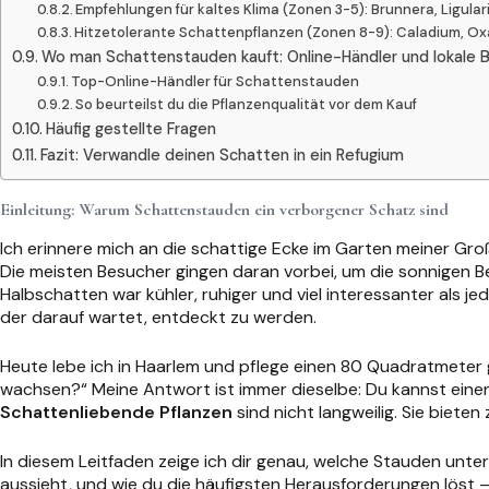
Empfehlungen für kaltes Klima (Zonen 3-5): Brunnera, Ligulari
Hitzetolerante Schattenpflanzen (Zonen 8-9): Caladium, Oxa
Wo man Schattenstauden kauft: Online-Händler und lokale
Top-Online-Händler für Schattenstauden
So beurteilst du die Pflanzenqualität vor dem Kauf
Häufig gestellte Fragen
Fazit: Verwandle deinen Schatten in ein Refugium
Einleitung: Warum Schattenstauden ein verborgener Schatz sind
Ich erinnere mich an die schattige Ecke im Garten meiner Gro
Die meisten Besucher gingen daran vorbei, um die sonnigen Be
Halbschatten war kühler, ruhiger und viel interessanter als j
der darauf wartet, entdeckt zu werden.
Heute lebe ich in Haarlem und pflege einen 80 Quadratmeter g
wachsen?“ Meine Antwort ist immer dieselbe: Du kannst ein
Schattenliebende Pflanzen
sind nicht langweilig. Sie bieten
In diesem Leitfaden zeige ich dir genau, welche Stauden unt
aussieht, und wie du die häufigsten Herausforderungen löst –