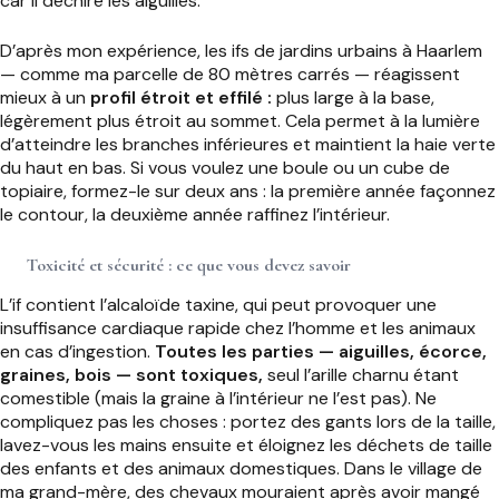
car il déchire les aiguilles.
D’après mon expérience, les ifs de jardins urbains à Haarlem
— comme ma parcelle de 80 mètres carrés — réagissent
mieux à un
profil étroit et effilé :
plus large à la base,
légèrement plus étroit au sommet. Cela permet à la lumière
d’atteindre les branches inférieures et maintient la haie verte
du haut en bas. Si vous voulez une boule ou un cube de
topiaire, formez-le sur deux ans : la première année façonnez
le contour, la deuxième année raffinez l’intérieur.
Toxicité et sécurité : ce que vous devez savoir
L’if contient l’alcaloïde taxine, qui peut provoquer une
insuffisance cardiaque rapide chez l’homme et les animaux
en cas d’ingestion.
Toutes les parties — aiguilles, écorce,
graines, bois — sont toxiques,
seul l’arille charnu étant
comestible (mais la graine à l’intérieur ne l’est pas). Ne
compliquez pas les choses : portez des gants lors de la taille,
lavez-vous les mains ensuite et éloignez les déchets de taille
des enfants et des animaux domestiques. Dans le village de
ma grand-mère, des chevaux mouraient après avoir mangé