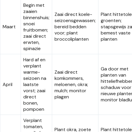
Begin met
zaaien
Zaai direct koele-
Plant hittetol
binnenshuis;
seizoensgewassen;
groenten;
snoei
Maart
bereid bedden
stapsgewijs za
fruitbomen;
voor; plant
bemest vaste
zaai direct
broccoliplanten
planten
erwten,
spinazie
Hard af en
verplant
Ga door met
warme-
Zaai direct
planten van
seizoen na
komkommers,
hitteliefhebber
April
laatste
meloenen, okra;
schaduw voor
vorst; zaai
mulch; monitor
nieuwe plante
direct
plagen
monitor bladlu
bonen,
pompoen
Verplant
tomaten,
Plant okra, zoete
Plant hittetol