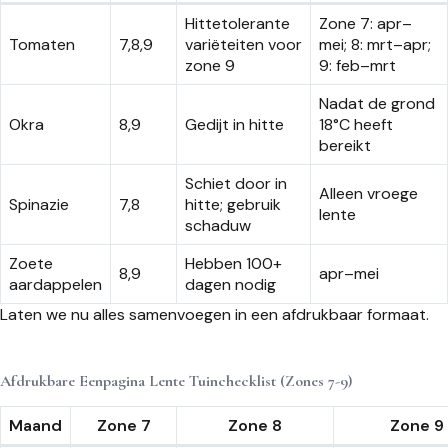
Hittetolerante
Zone 7: apr–
Tomaten
7,8,9
variëteiten voor
mei; 8: mrt–apr;
zone 9
9: feb–mrt
Nadat de grond
Okra
8,9
Gedijt in hitte
18°C heeft
bereikt
Schiet door in
Alleen vroege
Spinazie
7,8
hitte; gebruik
lente
schaduw
Zoete
Hebben 100+
8,9
apr–mei
aardappelen
dagen nodig
Laten we nu alles samenvoegen in een afdrukbaar formaat.
Afdrukbare Eenpagina Lente Tuinchecklist (Zones 7-9)
Maand
Zone 7
Zone 8
Zone 9