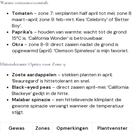
Warme-seizoensessentials
Tomaten
– zone 7: verplanten half april tot mei; zone 8:
maart–april; zone 9: feb–mrt. Kies ‘Celebrity’ of ‘Better
Boy’.
Paprika’s
– houden van warmte; wacht tot de grond
15°C is. ‘California Wonder’ is betrouwbaar.
Okra
– zone 8-9: direct zaaien nadat de grond is
opgewarmd (april). ‘Clemson Spineless’ is mijn favoriet.
Hittetolerante Opties voor Zone 9
Zoete aardappelen
– stekken planten in april;
‘Beauregard’ is hittetolerant en snel.
Black-eyed peas
– direct zaaien april–mei; ‘California
Blackeye’ gedijt in de hitte.
Malabar spinazie
– een hittelievende klimplant die
gewone spinazie vervangt wanneer de temperatuur
stijgt.
Gewas
Zones
Opmerkingen
Plantvenster