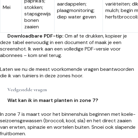
paprika’s;
aardappelen;
variëteiten; di
Mei
stokken;
plaagmonitoring;
mulch; begin 
stapsgewijs
diep water geven
herfstbroccol
bonen
zaaien
Downloadbare PDF-tip:
Om af te drukken, kopieer je
deze tabel eenvoudig in een document of maak je een
screenshot. Ik werk aan een volledige PDF-versie voor
abonnees – kom snel terug.
Laten we nu de meest voorkomende vragen beantwoorden
die ik van tuiniers in deze zones hoor.
Veelgestelde vragen
Wat kan ik in maart planten in zone 7?
In zone 7 is maart voor het binnenshuis beginnen met koele-
seizoensgewassen (broccoli, kool, sla) en het direct zaaien
van erwten, spinazie en wortelen buiten. Snoei ook slapende
fruitbomen.