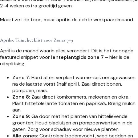
2-4 weken extra groeitijd geven.
Maart zet de toon, maar april is de echte werkpaardmaand.
Aprilse Tuinchecklist voor Zones 7-9
April is de maand waarin alles verandert. Dit is het beoogde
featured snippet voor
lenteplantgids zone 7
– hier is de
uitsplitsing:
Zone 7:
Hard af en verplant warme-seizoensgewassen
na de laatste vorst (half april). Zaai direct bonen,
pompoen, maïs.
Zone 8:
Zaai direct komkommers, meloenen en okra.
Plant hittetolerante tomaten en paprika’s. Breng mulch
aan.
Zone 9:
Ga door met het planten van hittelievende
groenten. Houd bladluizen en pompoenwantsen in de
gaten. Zorg voor schaduw voor nieuwe planten.
Alle zones:
Controleer bodemvocht, wied bedden en