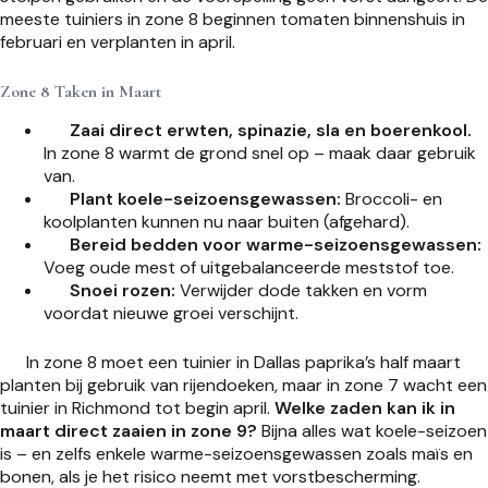
meeste tuiniers in zone 8 beginnen tomaten binnenshuis in
februari en verplanten in april.
Zone 8 Taken in Maart
Zaai direct erwten, spinazie, sla en boerenkool.
In zone 8 warmt de grond snel op – maak daar gebruik
van.
Plant koele-seizoensgewassen:
Broccoli- en
koolplanten kunnen nu naar buiten (afgehard).
Bereid bedden voor warme-seizoensgewassen:
Voeg oude mest of uitgebalanceerde meststof toe.
Snoei rozen:
Verwijder dode takken en vorm
voordat nieuwe groei verschijnt.
In zone 8 moet een tuinier in Dallas paprika’s half maart
planten bij gebruik van rijendoeken, maar in zone 7 wacht een
tuinier in Richmond tot begin april.
Welke zaden kan ik in
maart direct zaaien in zone 9?
Bijna alles wat koele-seizoen
is – en zelfs enkele warme-seizoensgewassen zoals maïs en
bonen, als je het risico neemt met vorstbescherming.