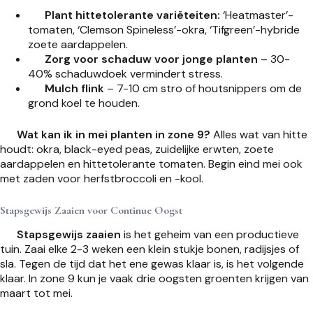
Plant hittetolerante variëteiten:
‘Heatmaster’-
tomaten, ‘Clemson Spineless’-okra, ‘Tifgreen’-hybride
zoete aardappelen.
Zorg voor schaduw voor jonge planten
– 30-
40% schaduwdoek vermindert stress.
Mulch flink
– 7-10 cm stro of houtsnippers om de
grond koel te houden.
Wat kan ik in mei planten in zone 9?
Alles wat van hitte
houdt: okra, black-eyed peas, zuidelijke erwten, zoete
aardappelen en hittetolerante tomaten. Begin eind mei ook
met zaden voor herfstbroccoli en -kool.
Stapsgewijs Zaaien voor Continue Oogst
Stapsgewijs zaaien
is het geheim van een productieve
tuin. Zaai elke 2-3 weken een klein stukje bonen, radijsjes of
sla. Tegen de tijd dat het ene gewas klaar is, is het volgende
klaar. In zone 9 kun je vaak drie oogsten groenten krijgen van
maart tot mei.