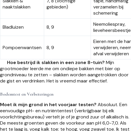
Slakken &
7, 8 (vochtige
tape, handmatig
naaktslakken
gebieden)
verzamelen bij
schemering
Neemoliespray,
Bladluizen
8, 9
lieveheersbeestje
Eieren met de ha
Pompoenwantsen
8, 9
verwijderen, neem
afval verwijderen
Hoe bestrijd ik slakken in een zone 8-tuin?
Mijn
grootmoeder leerde me om ondiepe bakken met bier op
grondniveau te zetten – slakken worden aangetrokken door
de gist en verdrinken. Het is vreemd maar effectief.
Bodemtest en Verbeteringen
Moet ik mijn grond in het voorjaar testen?
Absoluut. Een
eenvoudige pH- en nutriëntentest (verkrijgbaar bij elk
voorlichtingsbureau) vertelt je of je grond zuur of alkalisch is.
De meeste groenten geven de voorkeur aan pH 6,0-7,0. Als
het te laag is, voeg kalk toe; te hoog, voeg zwavel toe. Ik test