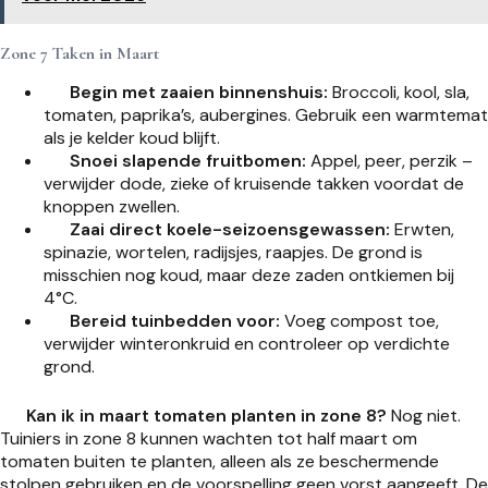
Zone 7 Taken in Maart
Begin met zaaien binnenshuis:
Broccoli, kool, sla,
tomaten, paprika’s, aubergines. Gebruik een warmtemat
als je kelder koud blijft.
Snoei slapende fruitbomen:
Appel, peer, perzik –
verwijder dode, zieke of kruisende takken voordat de
knoppen zwellen.
Zaai direct koele-seizoensgewassen:
Erwten,
spinazie, wortelen, radijsjes, raapjes. De grond is
misschien nog koud, maar deze zaden ontkiemen bij
4°C.
Bereid tuinbedden voor:
Voeg compost toe,
verwijder winteronkruid en controleer op verdichte
grond.
Kan ik in maart tomaten planten in zone 8?
Nog niet.
Tuiniers in zone 8 kunnen wachten tot half maart om
tomaten buiten te planten, alleen als ze beschermende
stolpen gebruiken en de voorspelling geen vorst aangeeft. De