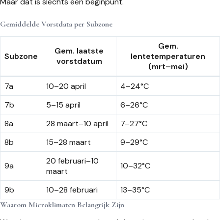
Maar dat is slechts een beginpunt.
Gemiddelde Vorstdata per Subzone
Gem.
Gem. laatste
Subzone
lentetemperaturen
vorstdatum
(mrt–mei)
7a
10–20 april
4–24°C
7b
5–15 april
6–26°C
8a
28 maart–10 april
7–27°C
8b
15–28 maart
9–29°C
20 februari–10
9a
10–32°C
maart
9b
10–28 februari
13–35°C
Waarom Microklimaten Belangrijk Zijn