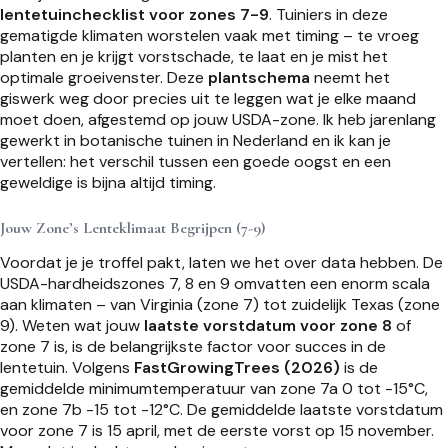
lentetuinchecklist voor zones 7-9
. Tuiniers in deze
gematigde klimaten worstelen vaak met timing – te vroeg
planten en je krijgt vorstschade, te laat en je mist het
optimale groeivenster. Deze
plantschema
neemt het
giswerk weg door precies uit te leggen wat je elke maand
moet doen, afgestemd op jouw USDA-zone. Ik heb jarenlang
gewerkt in botanische tuinen in Nederland en ik kan je
vertellen: het verschil tussen een goede oogst en een
geweldige is bijna altijd timing.
Jouw Zone’s Lenteklimaat Begrijpen (7-9)
Voordat je je troffel pakt, laten we het over data hebben. De
USDA-hardheidszones 7, 8 en 9 omvatten een enorm scala
aan klimaten – van Virginia (zone 7) tot zuidelijk Texas (zone
9). Weten wat jouw
laatste vorstdatum voor zone 8
of
zone 7 is, is de belangrijkste factor voor succes in de
lentetuin. Volgens
FastGrowingTrees (2026)
is de
gemiddelde minimumtemperatuur van zone 7a 0 tot -15°C,
en zone 7b -15 tot -12°C. De gemiddelde laatste vorstdatum
voor zone 7 is 15 april, met de eerste vorst op 15 november.