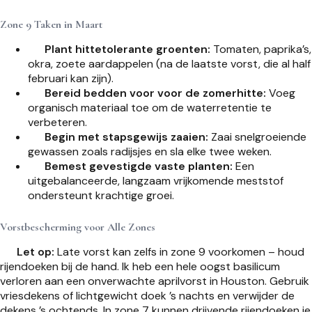
Zone 9 Taken in Maart
Plant hittetolerante groenten:
Tomaten, paprika’s,
okra, zoete aardappelen (na de laatste vorst, die al half
februari kan zijn).
Bereid bedden voor voor de zomerhitte:
Voeg
organisch materiaal toe om de waterretentie te
verbeteren.
Begin met stapsgewijs zaaien:
Zaai snelgroeiende
gewassen zoals radijsjes en sla elke twee weken.
Bemest gevestigde vaste planten:
Een
uitgebalanceerde, langzaam vrijkomende meststof
ondersteunt krachtige groei.
Vorstbescherming voor Alle Zones
Let op:
Late vorst kan zelfs in zone 9 voorkomen – houd
rijendoeken bij de hand. Ik heb een hele oogst basilicum
verloren aan een onverwachte aprilvorst in Houston. Gebruik
vriesdekens of lichtgewicht doek ’s nachts en verwijder de
dekens ’s ochtends. In zone 7 kunnen drijvende rijendoeken je