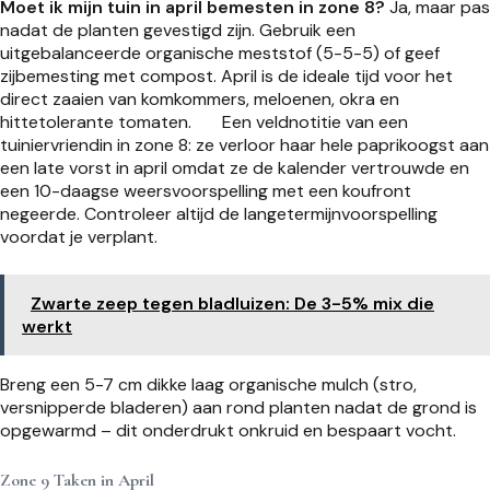
Moet ik mijn tuin in april bemesten in zone 8?
Ja, maar pas
nadat de planten gevestigd zijn. Gebruik een
uitgebalanceerde organische meststof (5-5-5) of geef
zijbemesting met compost. April is de ideale tijd voor het
direct zaaien van komkommers, meloenen, okra en
hittetolerante tomaten.
Een veldnotitie van een
tuiniervriendin in zone 8: ze verloor haar hele paprikoogst aan
een late vorst in april omdat ze de kalender vertrouwde en
een 10-daagse weersvoorspelling met een koufront
negeerde. Controleer altijd de langetermijnvoorspelling
voordat je verplant.
Zwarte zeep tegen bladluizen: De 3-5% mix die
werkt
Breng een 5-7 cm dikke laag organische mulch (stro,
versnipperde bladeren) aan rond planten nadat de grond is
opgewarmd – dit onderdrukt onkruid en bespaart vocht.
Zone 9 Taken in April