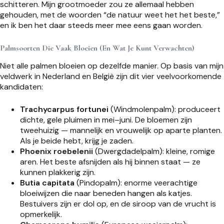
schitteren. Mijn grootmoeder zou ze allemaal hebben
gehouden, met de woorden “de natuur weet het het beste,”
en ik ben het daar steeds meer mee eens gaan worden.
Palmsoorten Die Vaak Bloeien (En Wat Je Kunt Verwachten)
Niet alle palmen bloeien op dezelfde manier. Op basis van mijn
veldwerk in Nederland en België zijn dit vier veelvoorkomende
kandidaten:
Trachycarpus fortunei
(Windmolenpalm): produceert
dichte, gele pluimen in mei–juni. De bloemen zijn
tweehuizig — mannelijk en vrouwelijk op aparte planten.
Als je beide hebt, krijg je zaden.
Phoenix roebelenii
(Dwergdadelpalm): kleine, romige
aren. Het beste afsnijden als hij binnen staat — ze
kunnen plakkerig zijn.
Butia capitata
(Pindopalm): enorme veerachtige
bloeiwijzen die naar beneden hangen als katjes.
Bestuivers zijn er dol op, en de siroop van de vrucht is
opmerkelijk.