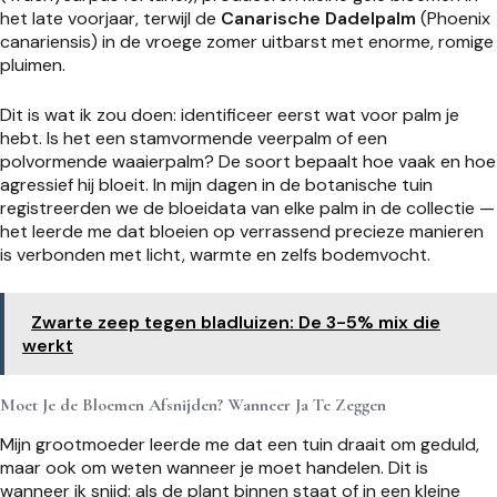
het late voorjaar, terwijl de
Canarische Dadelpalm
(Phoenix
canariensis) in de vroege zomer uitbarst met enorme, romige
pluimen.
Dit is wat ik zou doen: identificeer eerst wat voor palm je
hebt. Is het een stamvormende veerpalm of een
polvormende waaierpalm? De soort bepaalt hoe vaak en hoe
agressief hij bloeit. In mijn dagen in de botanische tuin
registreerden we de bloeidata van elke palm in de collectie —
het leerde me dat bloeien op verrassend precieze manieren
is verbonden met licht, warmte en zelfs bodemvocht.
Zwarte zeep tegen bladluizen: De 3-5% mix die
werkt
Moet Je de Bloemen Afsnijden? Wanneer Ja Te Zeggen
Mijn grootmoeder leerde me dat een tuin draait om geduld,
maar ook om weten wanneer je moet handelen. Dit is
wanneer ik snijd: als de plant binnen staat of in een kleine