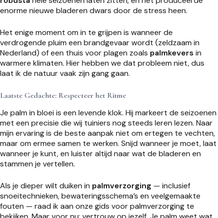
robusta
hele seizoenen laten zitten, en het produceerde
enorme nieuwe bladeren dwars door de stress heen.
Het enige moment om in te grijpen is wanneer de
verdrogende pluim een brandgevaar wordt (zeldzaam in
Nederland) of een thuis voor plagen zoals
palmkevers
in
warmere klimaten. Hier hebben we dat probleem niet, dus
laat ik de natuur vaak zijn gang gaan.
Laatste Gedachte: Respecteer het Ritme
Je palm in bloei is een levende klok. Hij markeert de seizoenen
met een precisie die wij tuiniers nog steeds leren lezen. Naar
mijn ervaring is de beste aanpak niet om ertegen te vechten,
maar om ermee samen te werken. Snijd wanneer je moet, laat
wanneer je kunt, en luister altijd naar wat de bladeren en
stammen je vertellen.
Als je dieper wilt duiken in
palmverzorging
— inclusief
snoeitechnieken, bewateringsschema’s en veelgemaakte
fouten — raad ik aan onze gids voor palmverzorging te
bekijken. Maar voor nu: vertrouw op jezelf. Je palm weet wat