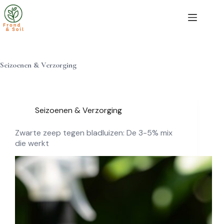
Ga
naar
de
inhoud
Seizoenen & Verzorging
Seizoenen & Verzorging
Zwarte zeep tegen bladluizen: De 3-5% mix
die werkt